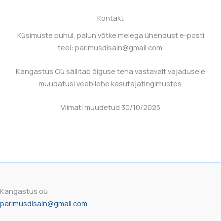
Kontakt
Küsimuste puhul, palun võtke meiega ühendust e-posti
teel:
parimusdisain@gmail.com
.
Kangastus Oü
säilitab õiguse teha vastavalt vajadusele
muudatusi veebilehe kasutajatingimustes.
Viimati muudetud
30/10/2025
Kangastus oü
parimusdisain@gmail.com