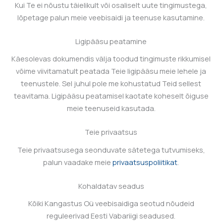
Kui Te ei nõustu täielikult või osaliselt uute tingimustega,
lõpetage palun meie veebisaidi ja teenuse kasutamine.
Ligipääsu peatamine
Käesolevas dokumendis välja toodud tingimuste rikkumisel
võime viivitamatult peatada Teie ligipääsu meie lehele ja
teenustele. Sel juhul pole me kohustatud Teid sellest
teavitama. Ligipääsu peatamisel kaotate koheselt õiguse
meie teenuseid kasutada.
Teie privaatsus
Teie privaatsusega seonduvate sätetega tutvumiseks,
palun vaadake meie
privaatsuspoliitikat
.
Kohaldatav seadus
Kõiki
Kangastus Oü
veebisaidiga seotud nõudeid
reguleerivad Eesti Vabariigi seadused.