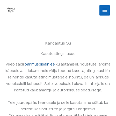
Skip
to
content
Kangastus Oü
Kasutustingimused
Veebisaidi
parimusdisain.ee
külastamisel, nõustute järgima
käesolevas dokumendis välja toodud kasutajatingimusi. Kui
Te nende kasutajatingimustega ei nõustu, palun lahkuge
veebisaidilt koheselt. Sellel veebisaidil olevad materjalid on
kaitstud kaubamärgi- ja autoriõiguse seadusega.
Teie juurdepääs teenusele ja selle kasutamine sõltub ka
sellest, kas nõustute ja järgite
Kangastus
Oü
privaatsuspoliitikat. Privaatsuspoliitika kirjeldab meie