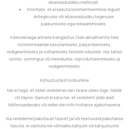
ebaseaduslikku materjali;
Kinnitate, et ei kasuta kommenteerimise õigust
äritegevuse või ebaseadusliku tegevuse
pakkumiseks ega reklaamimiseks.
Käesolevaga annate
Kangastus Oüle
ainulitsentsi teie
kommentaaride kasutamiseks, paljundamiseks,
redigeerimiseks ja volitamiseks teistele isikutele, mis tahes
vormis, vormingus või meediumis, reprodutseerimiseks ja
redigeerimiseks.
Kohustustest loobumine
Me ei taga, et sellel veebilehel olev teave oleks õige, täielik
või täpne. Samuti ei luba me, et veebileht jääb alati
kättesaadavaks või sellel olev info hoitakse ajakohasena.
Kui veebilehel pakutavat teavet ja/või teenuseid pakutakse
tasuta, ei vastuta me võimaliku kahjumi või kahjustuste