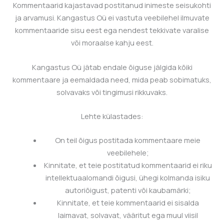
Kommentaarid kajastavad postitanud inimeste seisukohti
ja arvamusi.
Kangastus Oü
ei vastuta veebilehel ilmuvate
kommentaaride sisu eest ega nendest tekkivate varalise
või moraalse kahju eest.
Kangastus Oü
jätab endale õiguse jälgida kõiki
kommentaare ja eemaldada need, mida peab sobimatuks,
solvavaks või tingimusi rikkuvaks.
Lehte külastades:
On teil õigus postitada kommentaare meie
veebilehele;
Kinnitate, et teie postitatud kommentaarid ei riku
intellektuaalomandi õigusi, ühegi kolmanda isiku
autoriõigust, patenti või kaubamärki;
Kinnitate, et teie kommentaarid ei sisalda
laimavat, solvavat, vääritut ega muul viisil