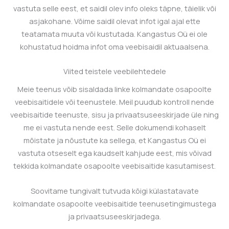
vastuta selle eest, et saidil olev info oleks täpne, täielik või
asjakohane. Võime saidil olevat infot igal ajal ette
teatamata muuta või kustutada.
Kangastus Oü
ei ole
kohustatud hoidma infot oma veebisaidil aktuaalsena.
Viited teistele veebilehtedele
Meie teenus võib sisaldada linke kolmandate osapoolte
veebisaitidele või teenustele. Meil puudub kontroll nende
veebisaitide teenuste, sisu ja privaatsuseeskirjade üle ning
me ei vastuta nende eest. Selle dokumendi kohaselt
mõistate ja nõustute ka sellega, et
Kangastus Oü
ei
vastuta otseselt ega kaudselt kahjude eest, mis võivad
tekkida kolmandate osapoolte veebisaitide kasutamisest.
Soovitame tungivalt tutvuda kõigi külastatavate
kolmandate osapoolte veebisaitide teenusetingimustega
ja privaatsuseeskirjadega.