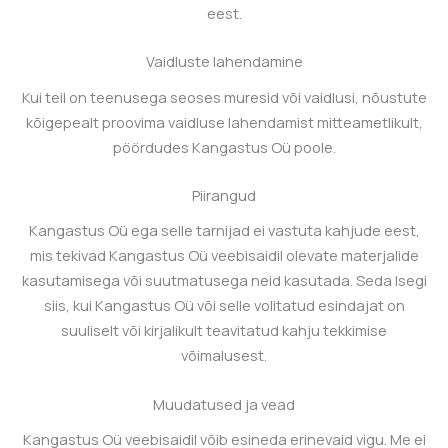
eest.
Vaidluste lahendamine
Kui teil on teenusega seoses muresid või vaidlusi, nõustute
kõigepealt proovima vaidluse lahendamist mitteametlikult,
pöördudes
Kangastus Oü
poole.
Piirangud
Kangastus Oü
ega selle tarnijad ei vastuta kahjude eest,
mis tekivad
Kangastus Oü
veebisaidil olevate materjalide
kasutamisega või suutmatusega neid kasutada. Seda Isegi
siis, kui
Kangastus Oü
või selle volitatud esindajat on
suuliselt või kirjalikult teavitatud kahju tekkimise
võimalusest.
Muudatused ja vead
Kangastus Oü
veebisaidil võib esineda erinevaid vigu. Me ei