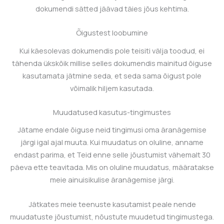
dokumendi sätted jäävad täies jõus kehtima.
Õigustest loobumine
Kui käesolevas dokumendis pole teisiti välja toodud, ei
tähenda ükskõik millise selles dokumendis mainitud õiguse
kasutamata jätmine seda, et seda sama õigust pole
võimalik hiljem kasutada.
Muudatused kasutus-tingimustes
Jätame endale õiguse neid tingimusi oma äranägemise
järgi igal ajal muuta. Kui muudatus on oluline, anname
endast parima, et Teid enne selle jõustumist vähemalt 30
päeva ette teavitada. Mis on oluline muudatus, määratakse
meie ainuisikulise äranägemise järgi.
Jätkates meie teenuste kasutamist peale nende
muudatuste jõustumist, nõustute muudetud tingimustega.