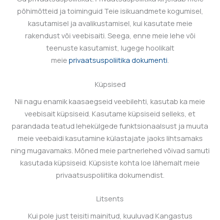
põhimõtteid ja toiminguid Teie isikuandmete kogumisel,
kasutamisel ja avalikustamisel, kui kasutate meie
rakendust või veebisaiti. Seega, enne meie lehe või
teenuste kasutamist, lugege hoolikalt
meie
privaatsuspoliitika dokumenti
.
Küpsised
Nii nagu enamik kaasaegseid veebilehti, kasutab ka meie
veebisait küpsiseid. Kasutame küpsiseid selleks, et
parandada teatud lehekülgede funktsionaalsust ja muuta
meie veebaidi kasutamine külastajate jaoks lihtsamaks
ning mugavamaks. Mõned meie partnerlehed võivad samuti
kasutada küpsiseid. Küpsiste kohta loe lähemalt meie
privaatsuspoliitika dokumendist.
Litsents
Kui pole just teisiti mainitud, kuuluvad
Kangastus