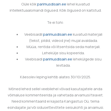
Oüle
kõik
parimusdisain.ee
lehel kuvatud
intellektuaalomandi õigused. Kõik õigused on kaitstud.
Te ei tohi:
Veebisaidil
parimusdisain.ee
kuvatud materjali
(tekst, pildid, videod jne) mujal avaldada.
Müüa, rentida või litsentsida seda materjali.
Lehekülje sisu kopeerida.
Veebisaidi
parimusdisain.ee
lehekülgede sisu
levitada.
Käesolev leping kehtib alates
30/10/2025
.
Mõned lehed sellel veebilehel võivad kasutajatele anda
võimaluse kommenteerida ja vahetada arvamusi/teavet.
Need kommentaarid ei kajasta
Kangastus Oü
, tema
esindajate ja/või sidusettevõtete seisukohti ja arvamusi.