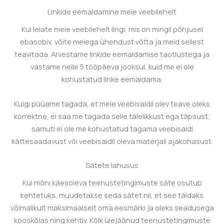
Linkide eemaldamine meie veebilehelt
Kui leiate meie veebilehelt lingi, mis on mingil põhjusel
ebasobiv, võite meiega ühendust võtta ja meid sellest
teavitada. Arvestame linkide eemaldamise taotlustega ja
vastame neile 5 tööpäeva jooksul, kuid me ei ole
kohustatud linke eemaldama.
Kuigi püüame tagada, et meie veebisaidil olev teave oleks
korrektne, ei saa me tagada selle täielikkust ega täpsust;
samuti ei ole me kohustatud tagama veebisaidi
kättesaadavust või veebisaidil oleva materjali ajakohasust.
Sätete lahusus
Kui mõni käesoleva teenustetingimuste säte osutub
kehtetuks, muudetakse seda sätet nii, et see täidaks
võimalikult maksimaalselt oma eesmärki ja oleks seadusega
kooskõlas ning kehtiv. Kõik ülejäänud teenustetingimuste